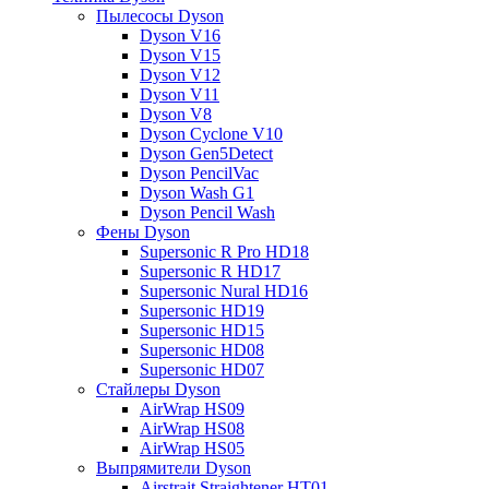
Пылесосы Dyson
Dyson V16
Dyson V15
Dyson V12
Dyson V11
Dyson V8
Dyson Cyclone V10
Dyson Gen5Detect
Dyson PencilVac
Dyson Wash G1
Dyson Pencil Wash
Фены Dyson
Supersonic R Pro HD18
Supersonic R HD17
Supersonic Nural HD16
Supersonic HD19
Supersonic HD15
Supersonic HD08
Supersonic HD07
Стайлеры Dyson
AirWrap HS09
AirWrap HS08
AirWrap HS05
Выпрямители Dyson
Airstrait Straightener HT01