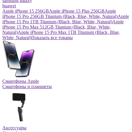
samsung galaxy
huawei
Apple iPhone 15 256GB
Apple iPhone 15 Plus 256GB
Apple
iPhone 15 Pro 256GB Titanium (Black, Blue, White, Natural)
Apple
iPhone 15 Pro 1TB Titanium (Black, Blue, White, Natural)
Apple
iPhone 15 Pro Max 512GB Titanium (Black, Blue, White,
Natural)
Apple iPhone 15 Pro Max 1TB Titanium (Black, Blue,
White, Natural)
Показать все товары
Смартфоны Apple
Смартфоны и планшеты
Аксессуары