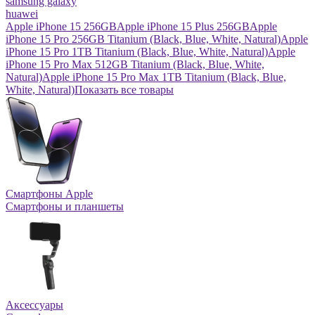
samsung galaxy
huawei
Apple iPhone 15 256GB
Apple iPhone 15 Plus 256GB
Apple
iPhone 15 Pro 256GB Titanium (Black, Blue, White, Natural)
Apple
iPhone 15 Pro 1TB Titanium (Black, Blue, White, Natural)
Apple
iPhone 15 Pro Max 512GB Titanium (Black, Blue, White,
Natural)
Apple iPhone 15 Pro Max 1TB Titanium (Black, Blue,
White, Natural)
Показать все товары
Смартфоны Apple
Смартфоны и планшеты
Аксессуары