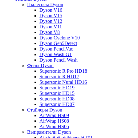
Пылесосы Dyson
Dyson V16
Dyson V15
Dyson V12
Dyson V11
Dyson V8
Dyson Cyclone V10
Dyson Gen5Detect
Dyson PencilVac
Dyson Wash G1
Dyson Pencil Wash
Фены Dyson
Supersonic R Pro HD18
Supersonic R HD17
Supersonic Nural HD16
Supersonic HD19
Supersonic HD15
Supersonic HD08
Supersonic HD07
Стайлеры Dyson
AirWrap HS09
AirWrap HS08
AirWrap HS05
Выпрямители Dyson
Airstrait Straightener HT01