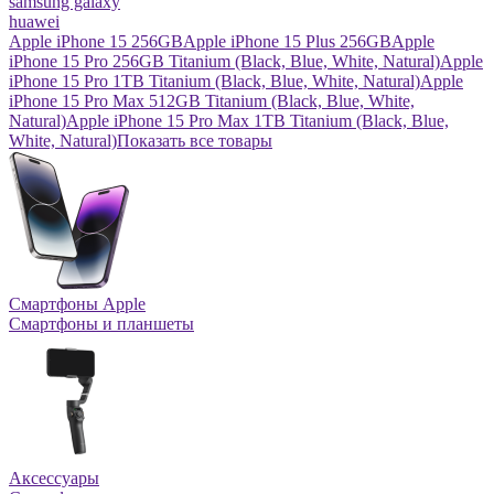
samsung galaxy
huawei
Apple iPhone 15 256GB
Apple iPhone 15 Plus 256GB
Apple
iPhone 15 Pro 256GB Titanium (Black, Blue, White, Natural)
Apple
iPhone 15 Pro 1TB Titanium (Black, Blue, White, Natural)
Apple
iPhone 15 Pro Max 512GB Titanium (Black, Blue, White,
Natural)
Apple iPhone 15 Pro Max 1TB Titanium (Black, Blue,
White, Natural)
Показать все товары
Смартфоны Apple
Смартфоны и планшеты
Аксессуары