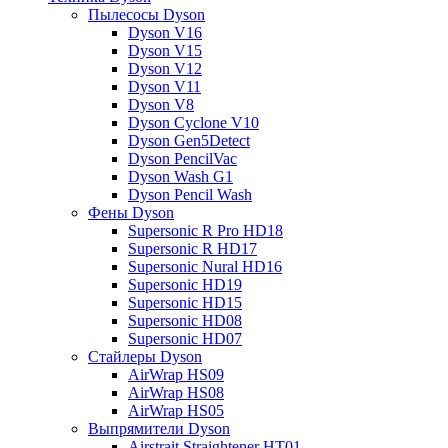
Пылесосы Dyson
Dyson V16
Dyson V15
Dyson V12
Dyson V11
Dyson V8
Dyson Cyclone V10
Dyson Gen5Detect
Dyson PencilVac
Dyson Wash G1
Dyson Pencil Wash
Фены Dyson
Supersonic R Pro HD18
Supersonic R HD17
Supersonic Nural HD16
Supersonic HD19
Supersonic HD15
Supersonic HD08
Supersonic HD07
Стайлеры Dyson
AirWrap HS09
AirWrap HS08
AirWrap HS05
Выпрямители Dyson
Airstrait Straightener HT01