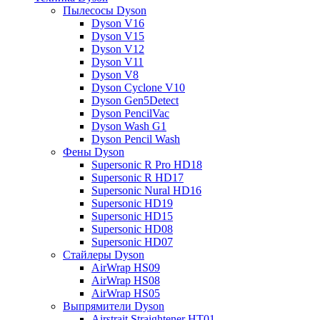
Пылесосы Dyson
Dyson V16
Dyson V15
Dyson V12
Dyson V11
Dyson V8
Dyson Cyclone V10
Dyson Gen5Detect
Dyson PencilVac
Dyson Wash G1
Dyson Pencil Wash
Фены Dyson
Supersonic R Pro HD18
Supersonic R HD17
Supersonic Nural HD16
Supersonic HD19
Supersonic HD15
Supersonic HD08
Supersonic HD07
Стайлеры Dyson
AirWrap HS09
AirWrap HS08
AirWrap HS05
Выпрямители Dyson
Airstrait Straightener HT01