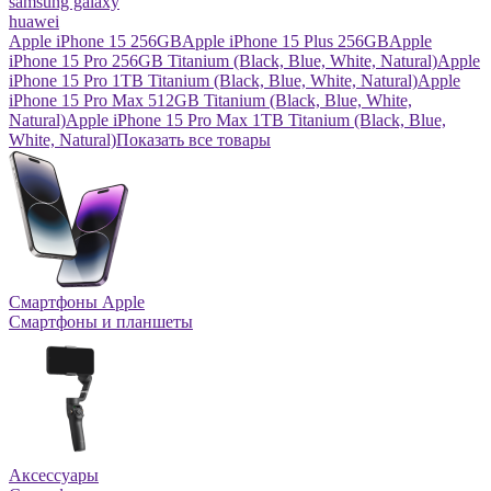
samsung galaxy
huawei
Apple iPhone 15 256GB
Apple iPhone 15 Plus 256GB
Apple
iPhone 15 Pro 256GB Titanium (Black, Blue, White, Natural)
Apple
iPhone 15 Pro 1TB Titanium (Black, Blue, White, Natural)
Apple
iPhone 15 Pro Max 512GB Titanium (Black, Blue, White,
Natural)
Apple iPhone 15 Pro Max 1TB Titanium (Black, Blue,
White, Natural)
Показать все товары
Смартфоны Apple
Смартфоны и планшеты
Аксессуары