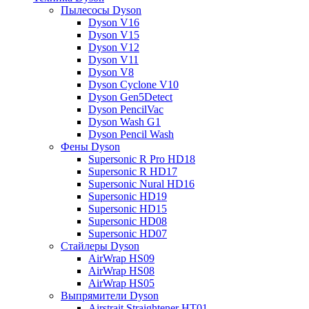
Пылесосы Dyson
Dyson V16
Dyson V15
Dyson V12
Dyson V11
Dyson V8
Dyson Cyclone V10
Dyson Gen5Detect
Dyson PencilVac
Dyson Wash G1
Dyson Pencil Wash
Фены Dyson
Supersonic R Pro HD18
Supersonic R HD17
Supersonic Nural HD16
Supersonic HD19
Supersonic HD15
Supersonic HD08
Supersonic HD07
Стайлеры Dyson
AirWrap HS09
AirWrap HS08
AirWrap HS05
Выпрямители Dyson
Airstrait Straightener HT01