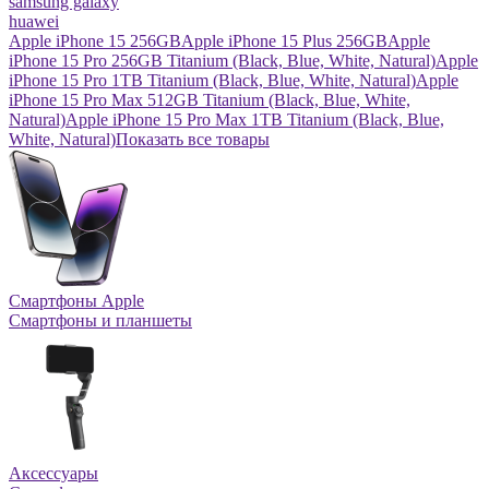
samsung galaxy
huawei
Apple iPhone 15 256GB
Apple iPhone 15 Plus 256GB
Apple
iPhone 15 Pro 256GB Titanium (Black, Blue, White, Natural)
Apple
iPhone 15 Pro 1TB Titanium (Black, Blue, White, Natural)
Apple
iPhone 15 Pro Max 512GB Titanium (Black, Blue, White,
Natural)
Apple iPhone 15 Pro Max 1TB Titanium (Black, Blue,
White, Natural)
Показать все товары
Смартфоны Apple
Смартфоны и планшеты
Аксессуары