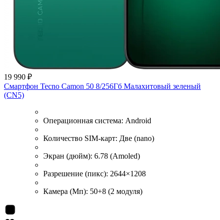
19 990 ₽
Смартфон Tecno Camon 50 8/256Гб Малахитовый зеленый
(CN5)
Операционная система:
Android
Количество SIM-карт:
Две (nano)
Экран (дюйм):
6.78 (Amoled)
Разрешение (пикс):
2644×1208
Камера (Мп):
50+8 (2 модуля)