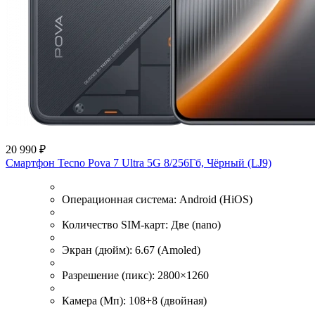
20 990 ₽
Смартфон Tecno Pova 7 Ultra 5G 8/256Гб, Чёрный (LJ9)
Операционная система:
Android (HiOS)
Количество SIM-карт:
Две (nano)
Экран (дюйм):
6.67 (Amoled)
Разрешение (пикс):
2800×1260
Камера (Мп):
108+8 (двойная)