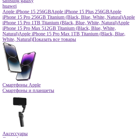
samsung galaxy
huawei
Apple iPhone 15 256GB
Apple iPhone 15 Plus 256GB
Apple
iPhone 15 Pro 256GB Titanium (Black, Blue, White, Natural)
Apple
iPhone 15 Pro 1TB Titanium (Black, Blue, White, Natural)
Apple
iPhone 15 Pro Max 512GB Titanium (Black, Blue, White,
Natural)
Apple iPhone 15 Pro Max 1TB Titanium (Black, Blue,
White, Natural)
Показать все товары
Смартфоны Apple
Смартфоны и планшеты
Аксессуары