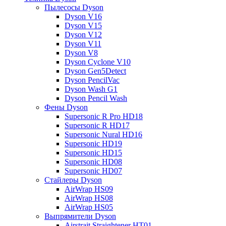
Пылесосы Dyson
Dyson V16
Dyson V15
Dyson V12
Dyson V11
Dyson V8
Dyson Cyclone V10
Dyson Gen5Detect
Dyson PencilVac
Dyson Wash G1
Dyson Pencil Wash
Фены Dyson
Supersonic R Pro HD18
Supersonic R HD17
Supersonic Nural HD16
Supersonic HD19
Supersonic HD15
Supersonic HD08
Supersonic HD07
Стайлеры Dyson
AirWrap HS09
AirWrap HS08
AirWrap HS05
Выпрямители Dyson
Airstrait Straightener HT01