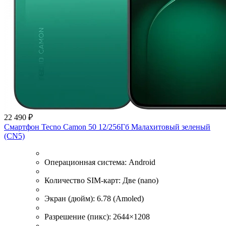
22 490 ₽
Смартфон Tecno Camon 50 12/256Гб Малахитовый зеленый
(CN5)
Операционная система:
Android
Количество SIM-карт:
Две (nano)
Экран (дюйм):
6.78 (Amoled)
Разрешение (пикс):
2644×1208