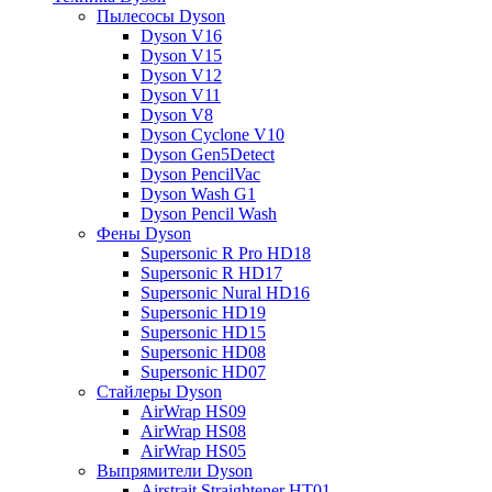
Пылесосы Dyson
Dyson V16
Dyson V15
Dyson V12
Dyson V11
Dyson V8
Dyson Cyclone V10
Dyson Gen5Detect
Dyson PencilVac
Dyson Wash G1
Dyson Pencil Wash
Фены Dyson
Supersonic R Pro HD18
Supersonic R HD17
Supersonic Nural HD16
Supersonic HD19
Supersonic HD15
Supersonic HD08
Supersonic HD07
Стайлеры Dyson
AirWrap HS09
AirWrap HS08
AirWrap HS05
Выпрямители Dyson
Airstrait Straightener HT01