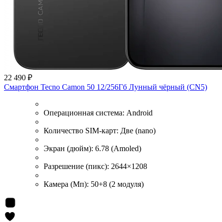
22 490 ₽
Смартфон Tecno Camon 50 12/256Гб Лунный чёрный (CN5)
Операционная система:
Android
Количество SIM-карт:
Две (nano)
Экран (дюйм):
6.78 (Amoled)
Разрешение (пикс):
2644×1208
Камера (Мп):
50+8 (2 модуля)