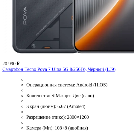
20 990 ₽
Смартфон Tecno Pova 7 Ultra 5G 8/256Гб, Чёрный (LJ9)
Операционная система:
Android (HiOS)
Количество SIM-карт:
Две (nano)
Экран (дюйм):
6.67 (Amoled)
Разрешение (пикс):
2800×1260
Камера (Мп):
108+8 (двойная)