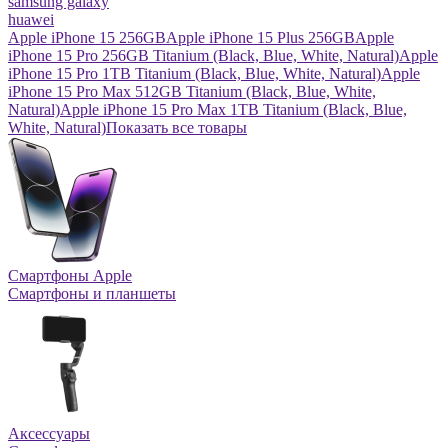
samsung galaxy
huawei
Apple iPhone 15 256GB
Apple iPhone 15 Plus 256GB
Apple
iPhone 15 Pro 256GB Titanium (Black, Blue, White, Natural)
Apple
iPhone 15 Pro 1TB Titanium (Black, Blue, White, Natural)
Apple
iPhone 15 Pro Max 512GB Titanium (Black, Blue, White,
Natural)
Apple iPhone 15 Pro Max 1TB Titanium (Black, Blue,
White, Natural)
Показать все товары
Смартфоны Apple
Смартфоны и планшеты
Аксессуары