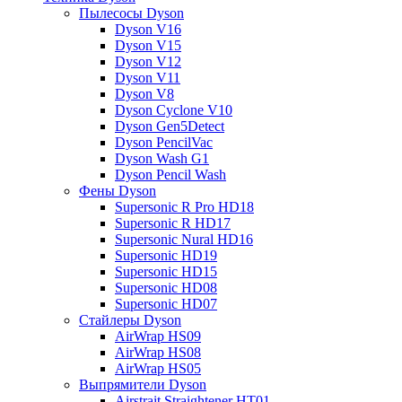
Пылесосы Dyson
Dyson V16
Dyson V15
Dyson V12
Dyson V11
Dyson V8
Dyson Cyclone V10
Dyson Gen5Detect
Dyson PencilVac
Dyson Wash G1
Dyson Pencil Wash
Фены Dyson
Supersonic R Pro HD18
Supersonic R HD17
Supersonic Nural HD16
Supersonic HD19
Supersonic HD15
Supersonic HD08
Supersonic HD07
Стайлеры Dyson
AirWrap HS09
AirWrap HS08
AirWrap HS05
Выпрямители Dyson
Airstrait Straightener HT01