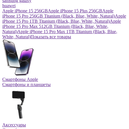
samsung galaxy
huawei
Apple iPhone 15 256GB
Apple iPhone 15 Plus 256GB
Apple
iPhone 15 Pro 256GB Titanium (Black, Blue, White, Natural)
Apple
iPhone 15 Pro 1TB Titanium (Black, Blue, White, Natural)
Apple
iPhone 15 Pro Max 512GB Titanium (Black, Blue, White,
Natural)
Apple iPhone 15 Pro Max 1TB Titanium (Black, Blue,
White, Natural)
Показать все товары
Смартфоны Apple
Смартфоны и планшеты
Аксессуары