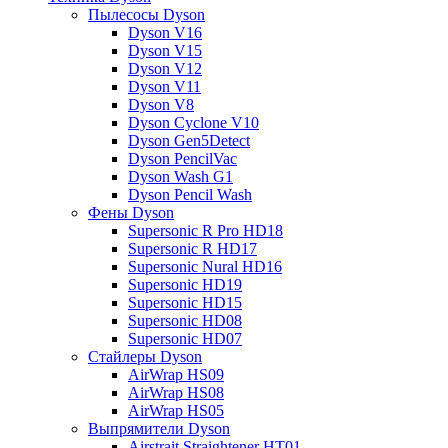
Пылесосы Dyson
Dyson V16
Dyson V15
Dyson V12
Dyson V11
Dyson V8
Dyson Cyclone V10
Dyson Gen5Detect
Dyson PencilVac
Dyson Wash G1
Dyson Pencil Wash
Фены Dyson
Supersonic R Pro HD18
Supersonic R HD17
Supersonic Nural HD16
Supersonic HD19
Supersonic HD15
Supersonic HD08
Supersonic HD07
Стайлеры Dyson
AirWrap HS09
AirWrap HS08
AirWrap HS05
Выпрямители Dyson
Airstrait Straightener HT01