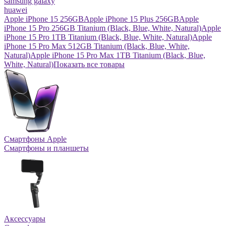
samsung galaxy
huawei
Apple iPhone 15 256GB
Apple iPhone 15 Plus 256GB
Apple
iPhone 15 Pro 256GB Titanium (Black, Blue, White, Natural)
Apple
iPhone 15 Pro 1TB Titanium (Black, Blue, White, Natural)
Apple
iPhone 15 Pro Max 512GB Titanium (Black, Blue, White,
Natural)
Apple iPhone 15 Pro Max 1TB Titanium (Black, Blue,
White, Natural)
Показать все товары
Смартфоны Apple
Смартфоны и планшеты
Аксессуары