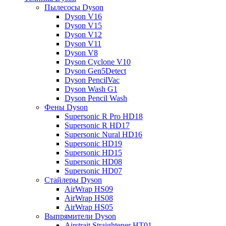
Пылесосы Dyson
Dyson V16
Dyson V15
Dyson V12
Dyson V11
Dyson V8
Dyson Cyclone V10
Dyson Gen5Detect
Dyson PencilVac
Dyson Wash G1
Dyson Pencil Wash
Фены Dyson
Supersonic R Pro HD18
Supersonic R HD17
Supersonic Nural HD16
Supersonic HD19
Supersonic HD15
Supersonic HD08
Supersonic HD07
Стайлеры Dyson
AirWrap HS09
AirWrap HS08
AirWrap HS05
Выпрямители Dyson
Airstrait Straightener HT01