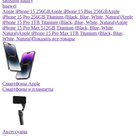
samsung galaxy
huawei
Apple iPhone 15 256GB
Apple iPhone 15 Plus 256GB
Apple
iPhone 15 Pro 256GB Titanium (Black, Blue, White, Natural)
Apple
iPhone 15 Pro 1TB Titanium (Black, Blue, White, Natural)
Apple
iPhone 15 Pro Max 512GB Titanium (Black, Blue, White,
Natural)
Apple iPhone 15 Pro Max 1TB Titanium (Black, Blue,
White, Natural)
Показать все товары
Смартфоны Apple
Смартфоны и планшеты
Аксессуары