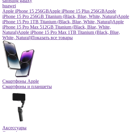
samsung galaxy
huawei
Apple iPhone 15 256GB
Apple iPhone 15 Plus 256GB
Apple
iPhone 15 Pro 256GB Titanium (Black, Blue, White, Natural)
Apple
iPhone 15 Pro 1TB Titanium (Black, Blue, White, Natural)
Apple
iPhone 15 Pro Max 512GB Titanium (Black, Blue, White,
Natural)
Apple iPhone 15 Pro Max 1TB Titanium (Black, Blue,
White, Natural)
Показать все товары
Смартфоны Apple
Смартфоны и планшеты
Аксессуары