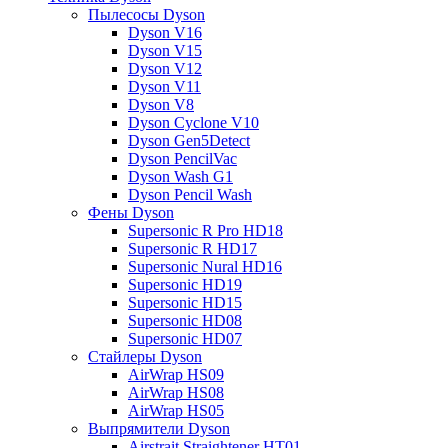
Пылесосы Dyson
Dyson V16
Dyson V15
Dyson V12
Dyson V11
Dyson V8
Dyson Cyclone V10
Dyson Gen5Detect
Dyson PencilVac
Dyson Wash G1
Dyson Pencil Wash
Фены Dyson
Supersonic R Pro HD18
Supersonic R HD17
Supersonic Nural HD16
Supersonic HD19
Supersonic HD15
Supersonic HD08
Supersonic HD07
Стайлеры Dyson
AirWrap HS09
AirWrap HS08
AirWrap HS05
Выпрямители Dyson
Airstrait Straightener HT01