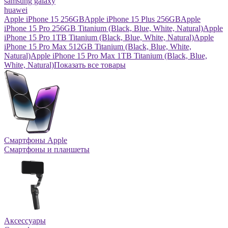
samsung galaxy
huawei
Apple iPhone 15 256GB
Apple iPhone 15 Plus 256GB
Apple
iPhone 15 Pro 256GB Titanium (Black, Blue, White, Natural)
Apple
iPhone 15 Pro 1TB Titanium (Black, Blue, White, Natural)
Apple
iPhone 15 Pro Max 512GB Titanium (Black, Blue, White,
Natural)
Apple iPhone 15 Pro Max 1TB Titanium (Black, Blue,
White, Natural)
Показать все товары
Смартфоны Apple
Смартфоны и планшеты
Аксессуары