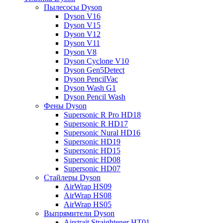
Пылесосы Dyson
Dyson V16
Dyson V15
Dyson V12
Dyson V11
Dyson V8
Dyson Cyclone V10
Dyson Gen5Detect
Dyson PencilVac
Dyson Wash G1
Dyson Pencil Wash
Фены Dyson
Supersonic R Pro HD18
Supersonic R HD17
Supersonic Nural HD16
Supersonic HD19
Supersonic HD15
Supersonic HD08
Supersonic HD07
Стайлеры Dyson
AirWrap HS09
AirWrap HS08
AirWrap HS05
Выпрямители Dyson
Airstrait Straightener HT01