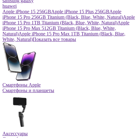
samsung galaxy
huawei
Apple iPhone 15 256GB
Apple iPhone 15 Plus 256GB
Apple
iPhone 15 Pro 256GB Titanium (Black, Blue, White, Natural)
Apple
iPhone 15 Pro 1TB Titanium (Black, Blue, White, Natural)
Apple
iPhone 15 Pro Max 512GB Titanium (Black, Blue, White,
Natural)
Apple iPhone 15 Pro Max 1TB Titanium (Black, Blue,
White, Natural)
Показать все товары
Смартфоны Apple
Смартфоны и планшеты
Аксессуары