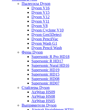
Пылесосы Dyson
Dyson V16
Dyson V15
Dyson V12
Dyson V11
Dyson V8
Dyson Cyclone V10
Dyson Gen5Detect
Dyson PencilVac
Dyson Wash G1
Dyson Pencil Wash
Фены Dyson
Supersonic R Pro HD18
Supersonic R HD17
Supersonic Nural HD16
Supersonic HD19
Supersonic HD15
Supersonic HD08
Supersonic HD07
Стайлеры Dyson
AirWrap HS09
AirWrap HS08
AirWrap HS05
Выпрямители Dyson
Airstrait Straightener HT01