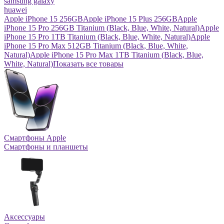
samsung galaxy
huawei
Apple iPhone 15 256GB
Apple iPhone 15 Plus 256GB
Apple
iPhone 15 Pro 256GB Titanium (Black, Blue, White, Natural)
Apple
iPhone 15 Pro 1TB Titanium (Black, Blue, White, Natural)
Apple
iPhone 15 Pro Max 512GB Titanium (Black, Blue, White,
Natural)
Apple iPhone 15 Pro Max 1TB Titanium (Black, Blue,
White, Natural)
Показать все товары
Смартфоны Apple
Смартфоны и планшеты
Аксессуары