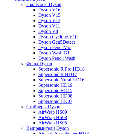
Пылесосы Dyson
Dyson V16
Dyson V15
Dyson V12
Dyson V11
Dyson V8
Dyson Cyclone V10
Dyson Gen5Detect
Dyson PencilVac
Dyson Wash G1
Dyson Pencil Wash
Фены Dyson
Supersonic R Pro HD18
Supersonic R HD17
Supersonic Nural HD16
Supersonic HD19
Supersonic HD15
Supersonic HD08
Supersonic HD07
Стайлеры Dyson
AirWrap HS09
AirWrap HS08
AirWrap HS05
Выпрямители Dyson
Airstrait Straightener HT01