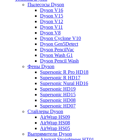
Пылесосы Dyson
Dyson V16
Dyson V15
Dyson V12
Dyson V11
Dyson V8
Dyson Cyclone V10
Dyson Gen5Detect
Dyson PencilVac
Dyson Wash G1
Dyson Pencil Wash
Фены Dyson
Supersonic R Pro HD18
Supersonic R HD17
Supersonic Nural HD16
Supersonic HD19
Supersonic HD15
Supersonic HD08
Supersonic HD07
Стайлеры Dyson
AirWrap HS09
AirWrap HS08
AirWrap HS05
Выпрямители Dyson
Airstrait Straightener HT01