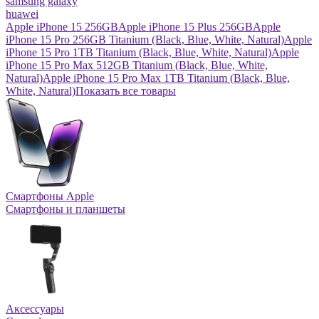
samsung galaxy
huawei
Apple iPhone 15 256GB
Apple iPhone 15 Plus 256GB
Apple
iPhone 15 Pro 256GB Titanium (Black, Blue, White, Natural)
Apple
iPhone 15 Pro 1TB Titanium (Black, Blue, White, Natural)
Apple
iPhone 15 Pro Max 512GB Titanium (Black, Blue, White,
Natural)
Apple iPhone 15 Pro Max 1TB Titanium (Black, Blue,
White, Natural)
Показать все товары
Смартфоны Apple
Смартфоны и планшеты
Аксессуары