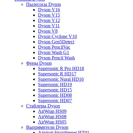
Пылесосы Dyson
Dyson V16
Dyson V15
Dyson V12
Dyson V11
Dyson V8
Dyson Cyclone V10
Dyson Gen5Detect
Dyson PencilVac
Dyson Wash G1
Dyson Pencil Wash
Фены Dyson
Supersonic R Pro HD18
Supersonic R HD17
Supersonic Nural HD16
Supersonic HD19
Supersonic HD15
Supersonic HD08
Supersonic HD07
Стайлеры Dyson
AirWrap HS09
AirWrap HS08
AirWrap HS05
Выпрямители Dyson
Airstrait Straightener HT01