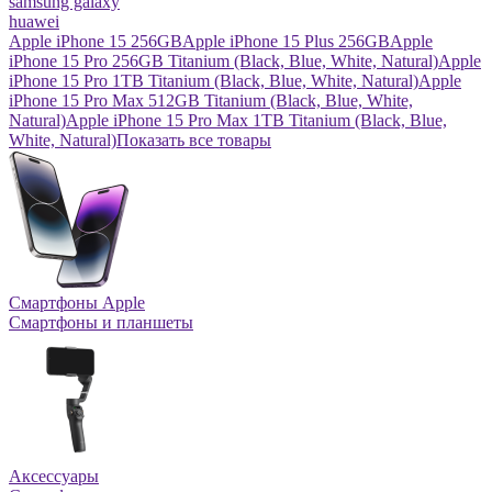
samsung galaxy
huawei
Apple iPhone 15 256GB
Apple iPhone 15 Plus 256GB
Apple
iPhone 15 Pro 256GB Titanium (Black, Blue, White, Natural)
Apple
iPhone 15 Pro 1TB Titanium (Black, Blue, White, Natural)
Apple
iPhone 15 Pro Max 512GB Titanium (Black, Blue, White,
Natural)
Apple iPhone 15 Pro Max 1TB Titanium (Black, Blue,
White, Natural)
Показать все товары
Смартфоны Apple
Смартфоны и планшеты
Аксессуары