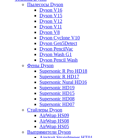
Пылесосы Dyson
Dyson V16
Dyson V15
Dyson V12
Dyson V11
Dyson V8
Dyson Cyclone V10
Dyson Gen5Detect
Dyson PencilVac
Dyson Wash G1
Dyson Pencil Wash
Фены Dyson
Supersonic R Pro HD18
Supersonic R HD17
Supersonic Nural HD16
Supersonic HD19
Supersonic HD15
Supersonic HD08
Supersonic HD07
Стайлеры Dyson
AirWrap HS09
AirWrap HS08
AirWrap HS05
Выпрямители Dyson
Airstrait Straightener HT01