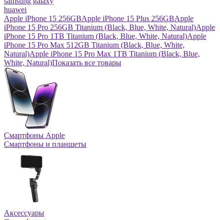
samsung galaxy
huawei
Apple iPhone 15 256GB
Apple iPhone 15 Plus 256GB
Apple
iPhone 15 Pro 256GB Titanium (Black, Blue, White, Natural)
Apple
iPhone 15 Pro 1TB Titanium (Black, Blue, White, Natural)
Apple
iPhone 15 Pro Max 512GB Titanium (Black, Blue, White,
Natural)
Apple iPhone 15 Pro Max 1TB Titanium (Black, Blue,
White, Natural)
Показать все товары
Смартфоны Apple
Смартфоны и планшеты
Аксессуары