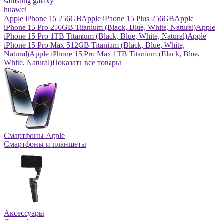
samsung galaxy
huawei
Apple iPhone 15 256GB
Apple iPhone 15 Plus 256GB
Apple
iPhone 15 Pro 256GB Titanium (Black, Blue, White, Natural)
Apple
iPhone 15 Pro 1TB Titanium (Black, Blue, White, Natural)
Apple
iPhone 15 Pro Max 512GB Titanium (Black, Blue, White,
Natural)
Apple iPhone 15 Pro Max 1TB Titanium (Black, Blue,
White, Natural)
Показать все товары
Смартфоны Apple
Смартфоны и планшеты
Аксессуары