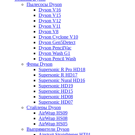
Пылесосы Dyson
Dyson V16
Dyson V15
Dyson V12
Dyson V11
Dyson V8
Dyson Cyclone V10
Dyson Gen5Detect
Dyson PencilVac
Dyson Wash G1
Dyson Pencil Wash
Фены Dyson
Supersonic R Pro HD18
Supersonic R HD17
Supersonic Nural HD16
Supersonic HD19
Supersonic HD15
Supersonic HD08
Supersonic HD07
Стайлеры Dyson
AirWrap HS09
AirWrap HS08
AirWrap HS05
Выпрямители Dyson
Airstrait Straightener HT01