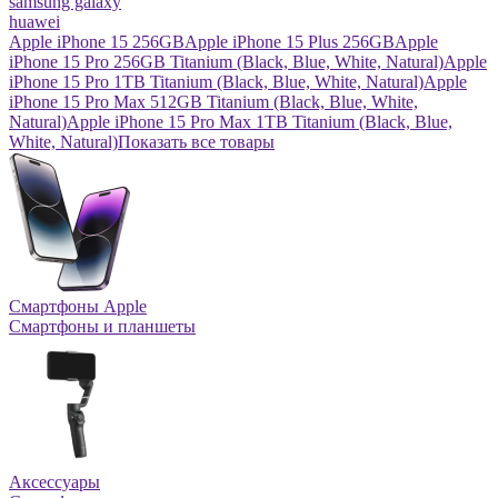
samsung galaxy
huawei
Apple iPhone 15 256GB
Apple iPhone 15 Plus 256GB
Apple
iPhone 15 Pro 256GB Titanium (Black, Blue, White, Natural)
Apple
iPhone 15 Pro 1TB Titanium (Black, Blue, White, Natural)
Apple
iPhone 15 Pro Max 512GB Titanium (Black, Blue, White,
Natural)
Apple iPhone 15 Pro Max 1TB Titanium (Black, Blue,
White, Natural)
Показать все товары
Смартфоны Apple
Смартфоны и планшеты
Аксессуары