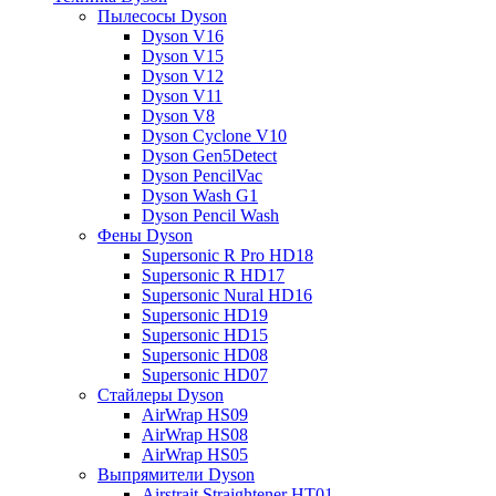
Пылесосы Dyson
Dyson V16
Dyson V15
Dyson V12
Dyson V11
Dyson V8
Dyson Cyclone V10
Dyson Gen5Detect
Dyson PencilVac
Dyson Wash G1
Dyson Pencil Wash
Фены Dyson
Supersonic R Pro HD18
Supersonic R HD17
Supersonic Nural HD16
Supersonic HD19
Supersonic HD15
Supersonic HD08
Supersonic HD07
Стайлеры Dyson
AirWrap HS09
AirWrap HS08
AirWrap HS05
Выпрямители Dyson
Airstrait Straightener HT01