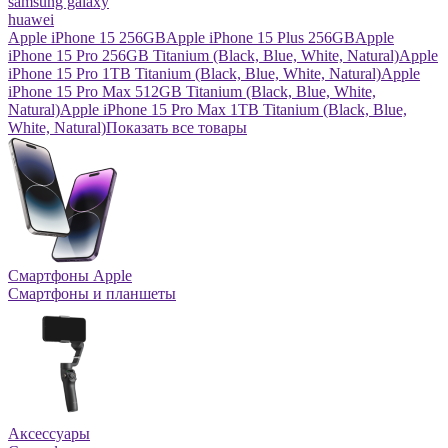
samsung galaxy
huawei
Apple iPhone 15 256GB
Apple iPhone 15 Plus 256GB
Apple
iPhone 15 Pro 256GB Titanium (Black, Blue, White, Natural)
Apple
iPhone 15 Pro 1TB Titanium (Black, Blue, White, Natural)
Apple
iPhone 15 Pro Max 512GB Titanium (Black, Blue, White,
Natural)
Apple iPhone 15 Pro Max 1TB Titanium (Black, Blue,
White, Natural)
Показать все товары
Смартфоны Apple
Смартфоны и планшеты
Аксессуары