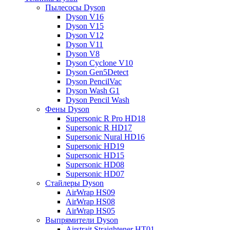
Пылесосы Dyson
Dyson V16
Dyson V15
Dyson V12
Dyson V11
Dyson V8
Dyson Cyclone V10
Dyson Gen5Detect
Dyson PencilVac
Dyson Wash G1
Dyson Pencil Wash
Фены Dyson
Supersonic R Pro HD18
Supersonic R HD17
Supersonic Nural HD16
Supersonic HD19
Supersonic HD15
Supersonic HD08
Supersonic HD07
Стайлеры Dyson
AirWrap HS09
AirWrap HS08
AirWrap HS05
Выпрямители Dyson
Airstrait Straightener HT01