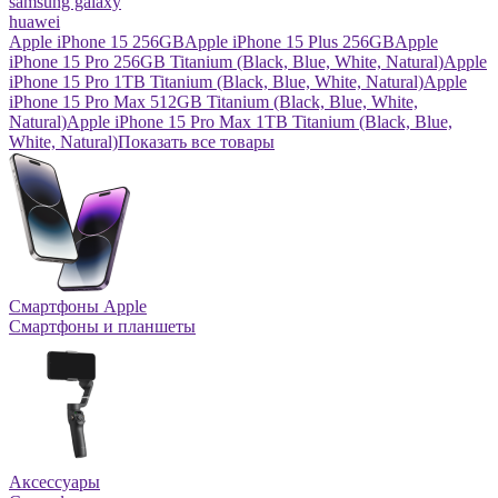
samsung galaxy
huawei
Apple iPhone 15 256GB
Apple iPhone 15 Plus 256GB
Apple
iPhone 15 Pro 256GB Titanium (Black, Blue, White, Natural)
Apple
iPhone 15 Pro 1TB Titanium (Black, Blue, White, Natural)
Apple
iPhone 15 Pro Max 512GB Titanium (Black, Blue, White,
Natural)
Apple iPhone 15 Pro Max 1TB Titanium (Black, Blue,
White, Natural)
Показать все товары
Смартфоны Apple
Смартфоны и планшеты
Аксессуары