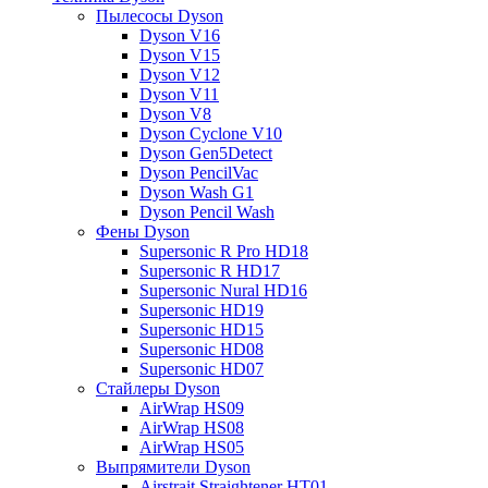
Пылесосы Dyson
Dyson V16
Dyson V15
Dyson V12
Dyson V11
Dyson V8
Dyson Cyclone V10
Dyson Gen5Detect
Dyson PencilVac
Dyson Wash G1
Dyson Pencil Wash
Фены Dyson
Supersonic R Pro HD18
Supersonic R HD17
Supersonic Nural HD16
Supersonic HD19
Supersonic HD15
Supersonic HD08
Supersonic HD07
Стайлеры Dyson
AirWrap HS09
AirWrap HS08
AirWrap HS05
Выпрямители Dyson
Airstrait Straightener HT01