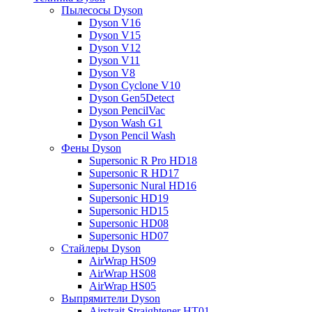
Пылесосы Dyson
Dyson V16
Dyson V15
Dyson V12
Dyson V11
Dyson V8
Dyson Cyclone V10
Dyson Gen5Detect
Dyson PencilVac
Dyson Wash G1
Dyson Pencil Wash
Фены Dyson
Supersonic R Pro HD18
Supersonic R HD17
Supersonic Nural HD16
Supersonic HD19
Supersonic HD15
Supersonic HD08
Supersonic HD07
Стайлеры Dyson
AirWrap HS09
AirWrap HS08
AirWrap HS05
Выпрямители Dyson
Airstrait Straightener HT01