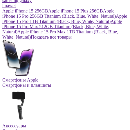
samsung galaxy
huawei
Apple iPhone 15 256GB
Apple iPhone 15 Plus 256GB
Apple
iPhone 15 Pro 256GB Titanium (Black, Blue, White, Natural)
Apple
iPhone 15 Pro 1TB Titanium (Black, Blue, White, Natural)
Apple
iPhone 15 Pro Max 512GB Titanium (Black, Blue, White,
Natural)
Apple iPhone 15 Pro Max 1TB Titanium (Black, Blue,
White, Natural)
Показать все товары
Смартфоны Apple
Смартфоны и планшеты
Аксессуары