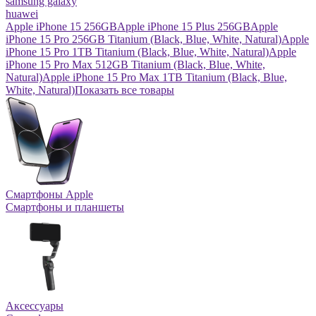
samsung galaxy
huawei
Apple iPhone 15 256GB
Apple iPhone 15 Plus 256GB
Apple
iPhone 15 Pro 256GB Titanium (Black, Blue, White, Natural)
Apple
iPhone 15 Pro 1TB Titanium (Black, Blue, White, Natural)
Apple
iPhone 15 Pro Max 512GB Titanium (Black, Blue, White,
Natural)
Apple iPhone 15 Pro Max 1TB Titanium (Black, Blue,
White, Natural)
Показать все товары
Смартфоны Apple
Смартфоны и планшеты
Аксессуары