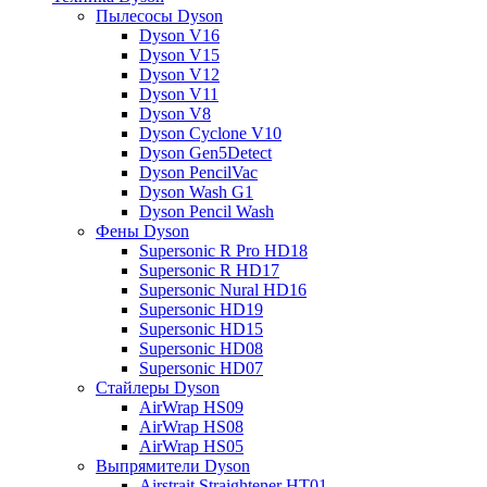
Пылесосы Dyson
Dyson V16
Dyson V15
Dyson V12
Dyson V11
Dyson V8
Dyson Cyclone V10
Dyson Gen5Detect
Dyson PencilVac
Dyson Wash G1
Dyson Pencil Wash
Фены Dyson
Supersonic R Pro HD18
Supersonic R HD17
Supersonic Nural HD16
Supersonic HD19
Supersonic HD15
Supersonic HD08
Supersonic HD07
Стайлеры Dyson
AirWrap HS09
AirWrap HS08
AirWrap HS05
Выпрямители Dyson
Airstrait Straightener HT01