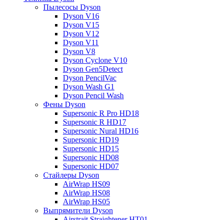
Пылесосы Dyson
Dyson V16
Dyson V15
Dyson V12
Dyson V11
Dyson V8
Dyson Cyclone V10
Dyson Gen5Detect
Dyson PencilVac
Dyson Wash G1
Dyson Pencil Wash
Фены Dyson
Supersonic R Pro HD18
Supersonic R HD17
Supersonic Nural HD16
Supersonic HD19
Supersonic HD15
Supersonic HD08
Supersonic HD07
Стайлеры Dyson
AirWrap HS09
AirWrap HS08
AirWrap HS05
Выпрямители Dyson
Airstrait Straightener HT01