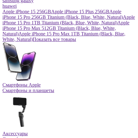
samsung galaxy
huawei
Apple iPhone 15 256GB
Apple iPhone 15 Plus 256GB
Apple
iPhone 15 Pro 256GB Titanium (Black, Blue, White, Natural)
Apple
iPhone 15 Pro 1TB Titanium (Black, Blue, White, Natural)
Apple
iPhone 15 Pro Max 512GB Titanium (Black, Blue, White,
Natural)
Apple iPhone 15 Pro Max 1TB Titanium (Black, Blue,
White, Natural)
Показать все товары
Смартфоны Apple
Смартфоны и планшеты
Аксессуары