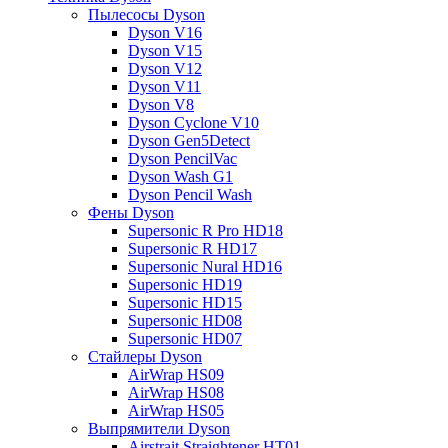
Пылесосы Dyson
Dyson V16
Dyson V15
Dyson V12
Dyson V11
Dyson V8
Dyson Cyclone V10
Dyson Gen5Detect
Dyson PencilVac
Dyson Wash G1
Dyson Pencil Wash
Фены Dyson
Supersonic R Pro HD18
Supersonic R HD17
Supersonic Nural HD16
Supersonic HD19
Supersonic HD15
Supersonic HD08
Supersonic HD07
Стайлеры Dyson
AirWrap HS09
AirWrap HS08
AirWrap HS05
Выпрямители Dyson
Airstrait Straightener HT01