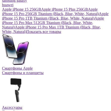
samsung galaxy
huawei
Apple iPhone 15 256GB
Apple iPhone 15 Plus 256GB
Apple
iPhone 15 Pro 256GB Titanium (Black, Blue, White, Natural)
Apple
iPhone 15 Pro 1TB Titanium (Black, Blue, White, Natural)
Apple
iPhone 15 Pro Max 512GB Titanium (Black, Blue, White,
Natural)
Apple iPhone 15 Pro Max 1TB Titanium (Black, Blue,
White, Natural)
Показать все товары
Смартфоны Apple
Смартфоны и планшеты
Аксессуары