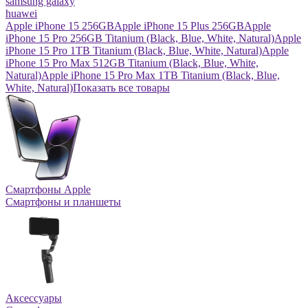
samsung galaxy
huawei
Apple iPhone 15 256GB
Apple iPhone 15 Plus 256GB
Apple
iPhone 15 Pro 256GB Titanium (Black, Blue, White, Natural)
Apple
iPhone 15 Pro 1TB Titanium (Black, Blue, White, Natural)
Apple
iPhone 15 Pro Max 512GB Titanium (Black, Blue, White,
Natural)
Apple iPhone 15 Pro Max 1TB Titanium (Black, Blue,
White, Natural)
Показать все товары
Смартфоны Apple
Смартфоны и планшеты
Аксессуары