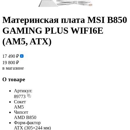
Материнская плата MSI B850
GAMING PLUS WIFI6E
(AM5, ATX)
17 490 ₽
19 800 ₽
в магазине
О товаре
Артикул:
89773
Сокет
AM5
Чипсет
AMD B850
Форм-фактор
ATX (305×244 мм)