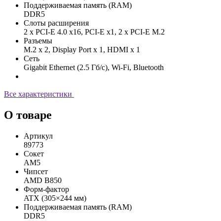
Поддерживаемая память (RAM)
DDR5
Слоты расширения
2 x PCI-E 4.0 x16, PCI-E x1, 2 x PCI-E M.2
Разъемы
M.2 х 2, Display Port х 1, HDMI х 1
Сеть
Gigabit Ethernet (2.5 Гб/с), Wi-Fi, Bluetooth
Все характеристики
О товаре
Артикул
89773
Сокет
AM5
Чипсет
AMD B850
Форм-фактор
ATX (305×244 мм)
Поддерживаемая память (RAM)
DDR5