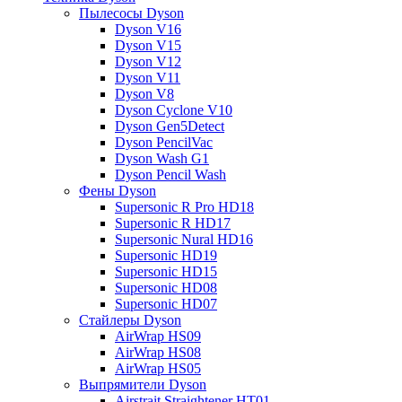
Пылесосы Dyson
Dyson V16
Dyson V15
Dyson V12
Dyson V11
Dyson V8
Dyson Cyclone V10
Dyson Gen5Detect
Dyson PencilVac
Dyson Wash G1
Dyson Pencil Wash
Фены Dyson
Supersonic R Pro HD18
Supersonic R HD17
Supersonic Nural HD16
Supersonic HD19
Supersonic HD15
Supersonic HD08
Supersonic HD07
Стайлеры Dyson
AirWrap HS09
AirWrap HS08
AirWrap HS05
Выпрямители Dyson
Airstrait Straightener HT01