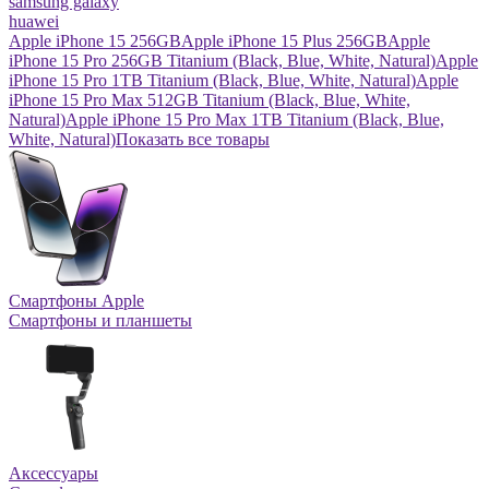
samsung galaxy
huawei
Apple iPhone 15 256GB
Apple iPhone 15 Plus 256GB
Apple
iPhone 15 Pro 256GB Titanium (Black, Blue, White, Natural)
Apple
iPhone 15 Pro 1TB Titanium (Black, Blue, White, Natural)
Apple
iPhone 15 Pro Max 512GB Titanium (Black, Blue, White,
Natural)
Apple iPhone 15 Pro Max 1TB Titanium (Black, Blue,
White, Natural)
Показать все товары
Смартфоны Apple
Смартфоны и планшеты
Аксессуары