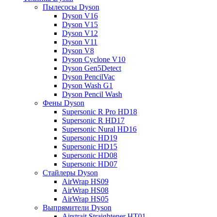
Пылесосы Dyson
Dyson V16
Dyson V15
Dyson V12
Dyson V11
Dyson V8
Dyson Cyclone V10
Dyson Gen5Detect
Dyson PencilVac
Dyson Wash G1
Dyson Pencil Wash
Фены Dyson
Supersonic R Pro HD18
Supersonic R HD17
Supersonic Nural HD16
Supersonic HD19
Supersonic HD15
Supersonic HD08
Supersonic HD07
Стайлеры Dyson
AirWrap HS09
AirWrap HS08
AirWrap HS05
Выпрямители Dyson
Airstrait Straightener HT01