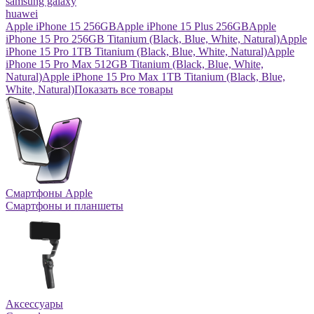
samsung galaxy
huawei
Apple iPhone 15 256GB
Apple iPhone 15 Plus 256GB
Apple
iPhone 15 Pro 256GB Titanium (Black, Blue, White, Natural)
Apple
iPhone 15 Pro 1TB Titanium (Black, Blue, White, Natural)
Apple
iPhone 15 Pro Max 512GB Titanium (Black, Blue, White,
Natural)
Apple iPhone 15 Pro Max 1TB Titanium (Black, Blue,
White, Natural)
Показать все товары
Смартфоны Apple
Смартфоны и планшеты
Аксессуары