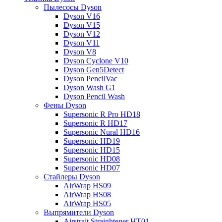
Пылесосы Dyson
Dyson V16
Dyson V15
Dyson V12
Dyson V11
Dyson V8
Dyson Cyclone V10
Dyson Gen5Detect
Dyson PencilVac
Dyson Wash G1
Dyson Pencil Wash
Фены Dyson
Supersonic R Pro HD18
Supersonic R HD17
Supersonic Nural HD16
Supersonic HD19
Supersonic HD15
Supersonic HD08
Supersonic HD07
Стайлеры Dyson
AirWrap HS09
AirWrap HS08
AirWrap HS05
Выпрямители Dyson
Airstrait Straightener HT01