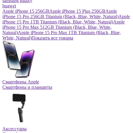
samsung galaxy
huawei
Apple iPhone 15 256GB
Apple iPhone 15 Plus 256GB
Apple
iPhone 15 Pro 256GB Titanium (Black, Blue, White, Natural)
Apple
iPhone 15 Pro 1TB Titanium (Black, Blue, White, Natural)
Apple
iPhone 15 Pro Max 512GB Titanium (Black, Blue, White,
Natural)
Apple iPhone 15 Pro Max 1TB Titanium (Black, Blue,
White, Natural)
Показать все товары
Смартфоны Apple
Смартфоны и планшеты
Аксессуары