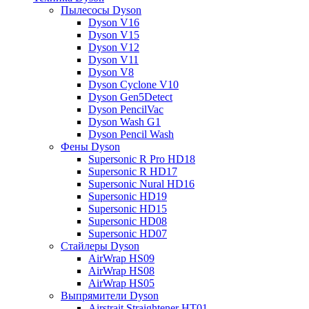
Пылесосы Dyson
Dyson V16
Dyson V15
Dyson V12
Dyson V11
Dyson V8
Dyson Cyclone V10
Dyson Gen5Detect
Dyson PencilVac
Dyson Wash G1
Dyson Pencil Wash
Фены Dyson
Supersonic R Pro HD18
Supersonic R HD17
Supersonic Nural HD16
Supersonic HD19
Supersonic HD15
Supersonic HD08
Supersonic HD07
Стайлеры Dyson
AirWrap HS09
AirWrap HS08
AirWrap HS05
Выпрямители Dyson
Airstrait Straightener HT01