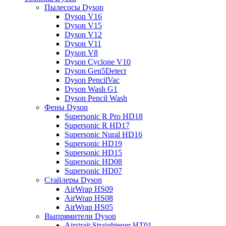
Пылесосы Dyson
Dyson V16
Dyson V15
Dyson V12
Dyson V11
Dyson V8
Dyson Cyclone V10
Dyson Gen5Detect
Dyson PencilVac
Dyson Wash G1
Dyson Pencil Wash
Фены Dyson
Supersonic R Pro HD18
Supersonic R HD17
Supersonic Nural HD16
Supersonic HD19
Supersonic HD15
Supersonic HD08
Supersonic HD07
Стайлеры Dyson
AirWrap HS09
AirWrap HS08
AirWrap HS05
Выпрямители Dyson
Airstrait Straightener HT01