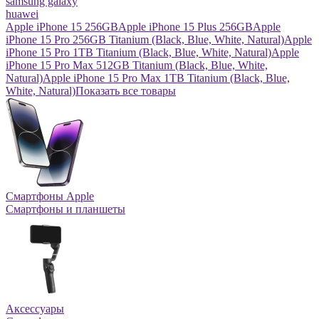
samsung galaxy
huawei
Apple iPhone 15 256GB
Apple iPhone 15 Plus 256GB
Apple
iPhone 15 Pro 256GB Titanium (Black, Blue, White, Natural)
Apple
iPhone 15 Pro 1TB Titanium (Black, Blue, White, Natural)
Apple
iPhone 15 Pro Max 512GB Titanium (Black, Blue, White,
Natural)
Apple iPhone 15 Pro Max 1TB Titanium (Black, Blue,
White, Natural)
Показать все товары
Смартфоны Apple
Смартфоны и планшеты
Аксессуары