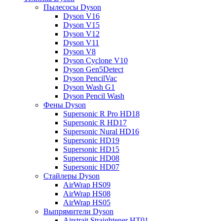
Пылесосы Dyson
Dyson V16
Dyson V15
Dyson V12
Dyson V11
Dyson V8
Dyson Cyclone V10
Dyson Gen5Detect
Dyson PencilVac
Dyson Wash G1
Dyson Pencil Wash
Фены Dyson
Supersonic R Pro HD18
Supersonic R HD17
Supersonic Nural HD16
Supersonic HD19
Supersonic HD15
Supersonic HD08
Supersonic HD07
Стайлеры Dyson
AirWrap HS09
AirWrap HS08
AirWrap HS05
Выпрямители Dyson
Airstrait Straightener HT01