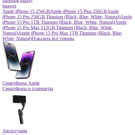
samsung galaxy
huawei
Apple iPhone 15 256GB
Apple iPhone 15 Plus 256GB
Apple
iPhone 15 Pro 256GB Titanium (Black, Blue, White, Natural)
Apple
iPhone 15 Pro 1TB Titanium (Black, Blue, White, Natural)
Apple
iPhone 15 Pro Max 512GB Titanium (Black, Blue, White,
Natural)
Apple iPhone 15 Pro Max 1TB Titanium (Black, Blue,
White, Natural)
Показать все товары
Смартфоны Apple
Смартфоны и планшеты
Аксессуары