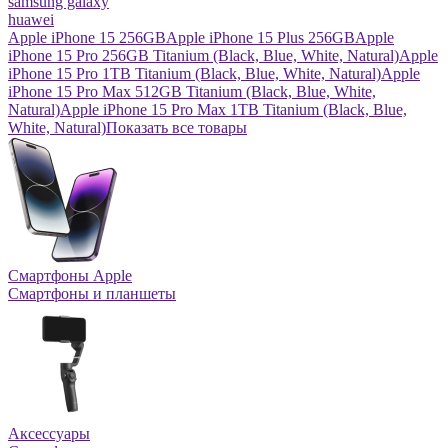
samsung galaxy
huawei
Apple iPhone 15 256GB
Apple iPhone 15 Plus 256GB
Apple
iPhone 15 Pro 256GB Titanium (Black, Blue, White, Natural)
Apple
iPhone 15 Pro 1TB Titanium (Black, Blue, White, Natural)
Apple
iPhone 15 Pro Max 512GB Titanium (Black, Blue, White,
Natural)
Apple iPhone 15 Pro Max 1TB Titanium (Black, Blue,
White, Natural)
Показать все товары
Смартфоны Apple
Смартфоны и планшеты
Аксессуары