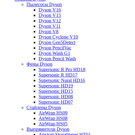
Пылесосы Dyson
Dyson V16
Dyson V15
Dyson V12
Dyson V11
Dyson V8
Dyson Cyclone V10
Dyson Gen5Detect
Dyson PencilVac
Dyson Wash G1
Dyson Pencil Wash
Фены Dyson
Supersonic R Pro HD18
Supersonic R HD17
Supersonic Nural HD16
Supersonic HD19
Supersonic HD15
Supersonic HD08
Supersonic HD07
Стайлеры Dyson
AirWrap HS09
AirWrap HS08
AirWrap HS05
Выпрямители Dyson
Airstrait Straightener HT01