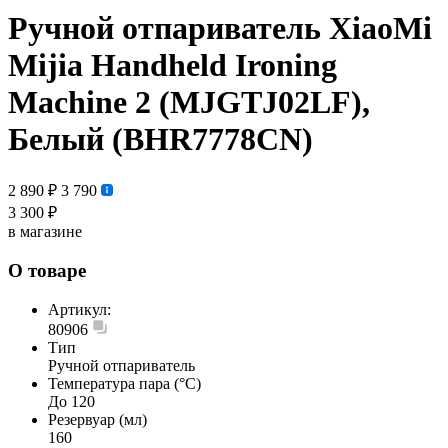
Ручной отпариватель XiaoMi
Mijia Handheld Ironing
Machine 2 (MJGTJ02LF),
Белый (BHR7778CN)
2 890 ₽
3 790
3 300 ₽
в магазине
О товаре
Артикул:
80906
Тип
Ручной отпариватель
Температура пара (°С)
До 120
Резервуар (мл)
160