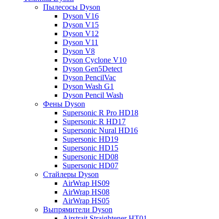
Пылесосы Dyson
Dyson V16
Dyson V15
Dyson V12
Dyson V11
Dyson V8
Dyson Cyclone V10
Dyson Gen5Detect
Dyson PencilVac
Dyson Wash G1
Dyson Pencil Wash
Фены Dyson
Supersonic R Pro HD18
Supersonic R HD17
Supersonic Nural HD16
Supersonic HD19
Supersonic HD15
Supersonic HD08
Supersonic HD07
Стайлеры Dyson
AirWrap HS09
AirWrap HS08
AirWrap HS05
Выпрямители Dyson
Airstrait Straightener HT01