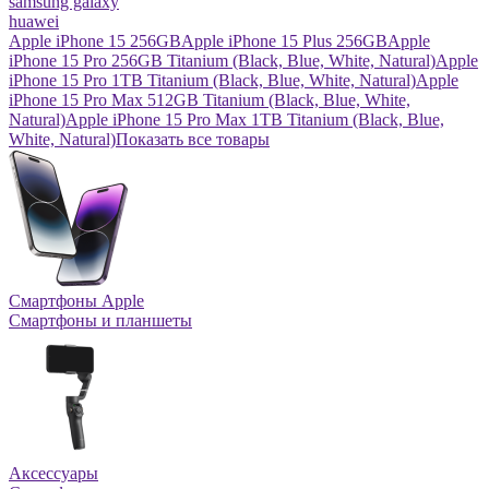
samsung galaxy
huawei
Apple iPhone 15 256GB
Apple iPhone 15 Plus 256GB
Apple
iPhone 15 Pro 256GB Titanium (Black, Blue, White, Natural)
Apple
iPhone 15 Pro 1TB Titanium (Black, Blue, White, Natural)
Apple
iPhone 15 Pro Max 512GB Titanium (Black, Blue, White,
Natural)
Apple iPhone 15 Pro Max 1TB Titanium (Black, Blue,
White, Natural)
Показать все товары
Смартфоны Apple
Смартфоны и планшеты
Аксессуары