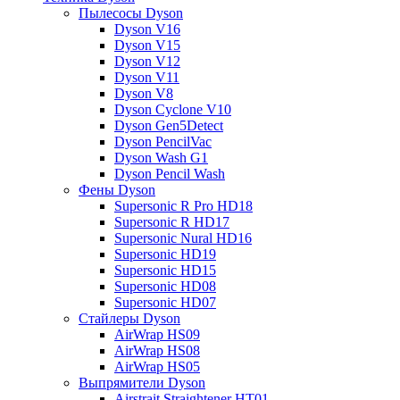
Пылесосы Dyson
Dyson V16
Dyson V15
Dyson V12
Dyson V11
Dyson V8
Dyson Cyclone V10
Dyson Gen5Detect
Dyson PencilVac
Dyson Wash G1
Dyson Pencil Wash
Фены Dyson
Supersonic R Pro HD18
Supersonic R HD17
Supersonic Nural HD16
Supersonic HD19
Supersonic HD15
Supersonic HD08
Supersonic HD07
Стайлеры Dyson
AirWrap HS09
AirWrap HS08
AirWrap HS05
Выпрямители Dyson
Airstrait Straightener HT01