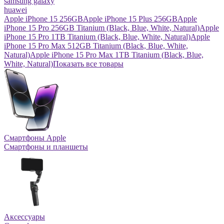
samsung galaxy
huawei
Apple iPhone 15 256GB
Apple iPhone 15 Plus 256GB
Apple
iPhone 15 Pro 256GB Titanium (Black, Blue, White, Natural)
Apple
iPhone 15 Pro 1TB Titanium (Black, Blue, White, Natural)
Apple
iPhone 15 Pro Max 512GB Titanium (Black, Blue, White,
Natural)
Apple iPhone 15 Pro Max 1TB Titanium (Black, Blue,
White, Natural)
Показать все товары
Смартфоны Apple
Смартфоны и планшеты
Аксессуары