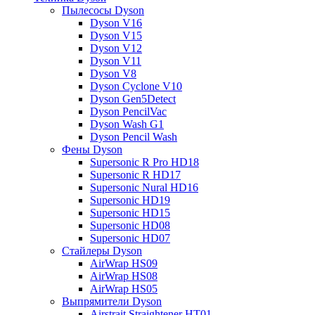
Пылесосы Dyson
Dyson V16
Dyson V15
Dyson V12
Dyson V11
Dyson V8
Dyson Cyclone V10
Dyson Gen5Detect
Dyson PencilVac
Dyson Wash G1
Dyson Pencil Wash
Фены Dyson
Supersonic R Pro HD18
Supersonic R HD17
Supersonic Nural HD16
Supersonic HD19
Supersonic HD15
Supersonic HD08
Supersonic HD07
Стайлеры Dyson
AirWrap HS09
AirWrap HS08
AirWrap HS05
Выпрямители Dyson
Airstrait Straightener HT01