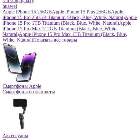
samsung galaxy
huawei
Apple iPhone 15 256GB
Apple iPhone 15 Plus 256GB
Apple
iPhone 15 Pro 256GB Titanium (Black, Blue, White, Natural)
Apple
iPhone 15 Pro 1TB Titanium (Black, Blue, White, Natural)
Apple
iPhone 15 Pro Max 512GB Titanium (Black, Blue, White,
Natural)
Apple iPhone 15 Pro Max 1TB Titanium (Black, Blue,
White, Natural)
Показать все товары
Смартфоны Apple
Смартфоны и планшеты
Аксессуары