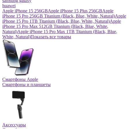
samsung galaxy
huawei
Apple iPhone 15 256GB
Apple iPhone 15 Plus 256GB
Apple
iPhone 15 Pro 256GB Titanium (Black, Blue, White, Natural)
Apple
iPhone 15 Pro 1TB Titanium (Black, Blue, White, Natural)
Apple
iPhone 15 Pro Max 512GB Titanium (Black, Blue, White,
Natural)
Apple iPhone 15 Pro Max 1TB Titanium (Black, Blue,
White, Natural)
Показать все товары
Смартфоны Apple
Смартфоны и планшеты
Аксессуары