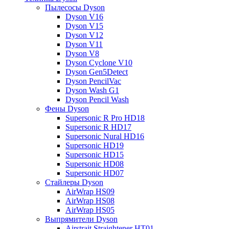
Пылесосы Dyson
Dyson V16
Dyson V15
Dyson V12
Dyson V11
Dyson V8
Dyson Cyclone V10
Dyson Gen5Detect
Dyson PencilVac
Dyson Wash G1
Dyson Pencil Wash
Фены Dyson
Supersonic R Pro HD18
Supersonic R HD17
Supersonic Nural HD16
Supersonic HD19
Supersonic HD15
Supersonic HD08
Supersonic HD07
Стайлеры Dyson
AirWrap HS09
AirWrap HS08
AirWrap HS05
Выпрямители Dyson
Airstrait Straightener HT01