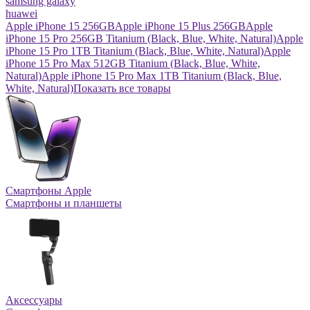
samsung galaxy
huawei
Apple iPhone 15 256GB
Apple iPhone 15 Plus 256GB
Apple
iPhone 15 Pro 256GB Titanium (Black, Blue, White, Natural)
Apple
iPhone 15 Pro 1TB Titanium (Black, Blue, White, Natural)
Apple
iPhone 15 Pro Max 512GB Titanium (Black, Blue, White,
Natural)
Apple iPhone 15 Pro Max 1TB Titanium (Black, Blue,
White, Natural)
Показать все товары
Смартфоны Apple
Смартфоны и планшеты
Аксессуары