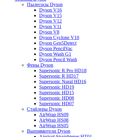
Пылесосы Dyson
Dyson V16
Dyson V15
Dyson V12
Dyson V11
Dyson V8
Dyson Cyclone V10
Dyson Gen5Detect
Dyson PencilVac
Dyson Wash G1
Dyson Pencil Wash
Фены Dyson
Supersonic R Pro HD18
Supersonic R HD17
Supersonic Nural HD16
Supersonic HD19
Supersonic HD15
Supersonic HD08
Supersonic HD07
Стайлеры Dyson
AirWrap HS09
AirWrap HS08
AirWrap HS05
Выпрямители Dyson
Airstrait Straightener HT01