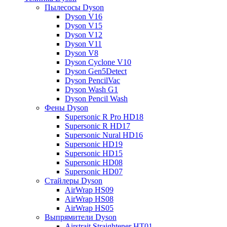
Пылесосы Dyson
Dyson V16
Dyson V15
Dyson V12
Dyson V11
Dyson V8
Dyson Cyclone V10
Dyson Gen5Detect
Dyson PencilVac
Dyson Wash G1
Dyson Pencil Wash
Фены Dyson
Supersonic R Pro HD18
Supersonic R HD17
Supersonic Nural HD16
Supersonic HD19
Supersonic HD15
Supersonic HD08
Supersonic HD07
Стайлеры Dyson
AirWrap HS09
AirWrap HS08
AirWrap HS05
Выпрямители Dyson
Airstrait Straightener HT01