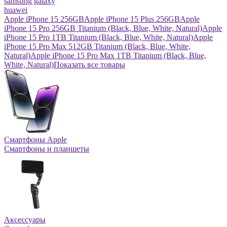
samsung galaxy
huawei
Apple iPhone 15 256GB
Apple iPhone 15 Plus 256GB
Apple
iPhone 15 Pro 256GB Titanium (Black, Blue, White, Natural)
Apple
iPhone 15 Pro 1TB Titanium (Black, Blue, White, Natural)
Apple
iPhone 15 Pro Max 512GB Titanium (Black, Blue, White,
Natural)
Apple iPhone 15 Pro Max 1TB Titanium (Black, Blue,
White, Natural)
Показать все товары
Смартфоны Apple
Смартфоны и планшеты
Аксессуары