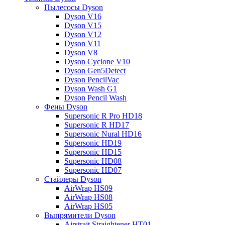
Пылесосы Dyson
Dyson V16
Dyson V15
Dyson V12
Dyson V11
Dyson V8
Dyson Cyclone V10
Dyson Gen5Detect
Dyson PencilVac
Dyson Wash G1
Dyson Pencil Wash
Фены Dyson
Supersonic R Pro HD18
Supersonic R HD17
Supersonic Nural HD16
Supersonic HD19
Supersonic HD15
Supersonic HD08
Supersonic HD07
Стайлеры Dyson
AirWrap HS09
AirWrap HS08
AirWrap HS05
Выпрямители Dyson
Airstrait Straightener HT01