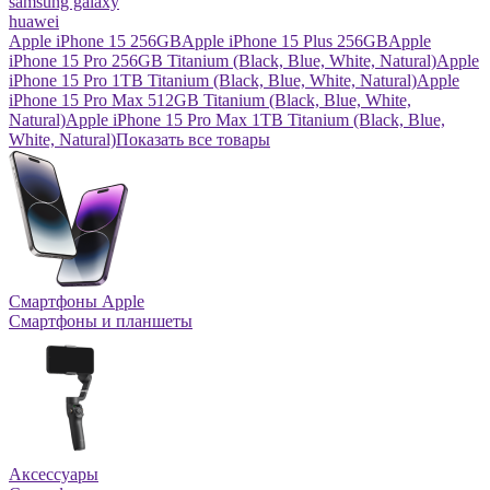
samsung galaxy
huawei
Apple iPhone 15 256GB
Apple iPhone 15 Plus 256GB
Apple
iPhone 15 Pro 256GB Titanium (Black, Blue, White, Natural)
Apple
iPhone 15 Pro 1TB Titanium (Black, Blue, White, Natural)
Apple
iPhone 15 Pro Max 512GB Titanium (Black, Blue, White,
Natural)
Apple iPhone 15 Pro Max 1TB Titanium (Black, Blue,
White, Natural)
Показать все товары
Смартфоны Apple
Смартфоны и планшеты
Аксессуары