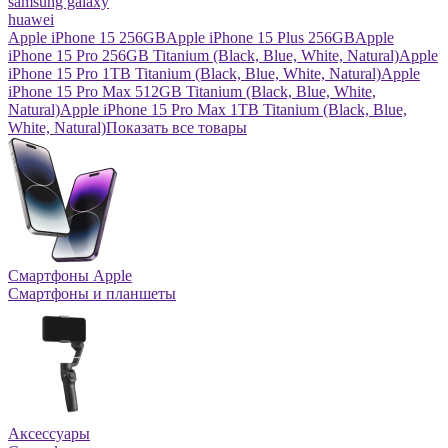
samsung galaxy
huawei
Apple iPhone 15 256GB
Apple iPhone 15 Plus 256GB
Apple
iPhone 15 Pro 256GB Titanium (Black, Blue, White, Natural)
Apple
iPhone 15 Pro 1TB Titanium (Black, Blue, White, Natural)
Apple
iPhone 15 Pro Max 512GB Titanium (Black, Blue, White,
Natural)
Apple iPhone 15 Pro Max 1TB Titanium (Black, Blue,
White, Natural)
Показать все товары
Смартфоны Apple
Смартфоны и планшеты
Аксессуары