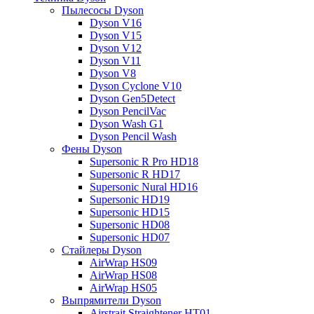
Пылесосы Dyson
Dyson V16
Dyson V15
Dyson V12
Dyson V11
Dyson V8
Dyson Cyclone V10
Dyson Gen5Detect
Dyson PencilVac
Dyson Wash G1
Dyson Pencil Wash
Фены Dyson
Supersonic R Pro HD18
Supersonic R HD17
Supersonic Nural HD16
Supersonic HD19
Supersonic HD15
Supersonic HD08
Supersonic HD07
Стайлеры Dyson
AirWrap HS09
AirWrap HS08
AirWrap HS05
Выпрямители Dyson
Airstrait Straightener HT01