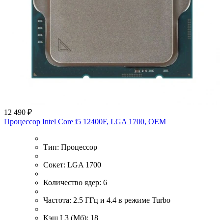
12 490 ₽
Процессор Intel Core i5 12400F, LGA 1700, OEM
Тип:
Процессор
Сокет:
LGA 1700
Количество ядер:
6
Частота:
2.5 ГГц и 4.4 в режиме Turbo
Кэш L3 (Мб):
18