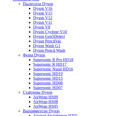
Пылесосы Dyson
Dyson V16
Dyson V15
Dyson V12
Dyson V11
Dyson V8
Dyson Cyclone V10
Dyson Gen5Detect
Dyson PencilVac
Dyson Wash G1
Dyson Pencil Wash
Фены Dyson
Supersonic R Pro HD18
Supersonic R HD17
Supersonic Nural HD16
Supersonic HD19
Supersonic HD15
Supersonic HD08
Supersonic HD07
Стайлеры Dyson
AirWrap HS09
AirWrap HS08
AirWrap HS05
Выпрямители Dyson
Airstrait Straightener HT01