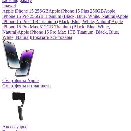
samsung galaxy
huawei
Apple iPhone 15 256GB
Apple iPhone 15 Plus 256GB
Apple
iPhone 15 Pro 256GB Titanium (Black, Blue, White, Natural)
Apple
iPhone 15 Pro 1TB Titanium (Black, Blue, White, Natural)
Apple
iPhone 15 Pro Max 512GB Titanium (Black, Blue, White,
Natural)
Apple iPhone 15 Pro Max 1TB Titanium (Black, Blue,
White, Natural)
Показать все товары
Смартфоны Apple
Смартфоны и планшеты
Аксессуары