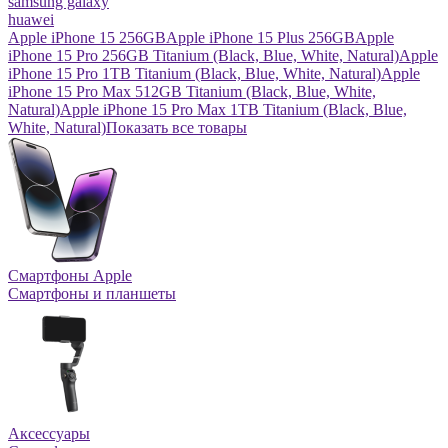
samsung galaxy
huawei
Apple iPhone 15 256GB
Apple iPhone 15 Plus 256GB
Apple
iPhone 15 Pro 256GB Titanium (Black, Blue, White, Natural)
Apple
iPhone 15 Pro 1TB Titanium (Black, Blue, White, Natural)
Apple
iPhone 15 Pro Max 512GB Titanium (Black, Blue, White,
Natural)
Apple iPhone 15 Pro Max 1TB Titanium (Black, Blue,
White, Natural)
Показать все товары
Смартфоны Apple
Смартфоны и планшеты
Аксессуары