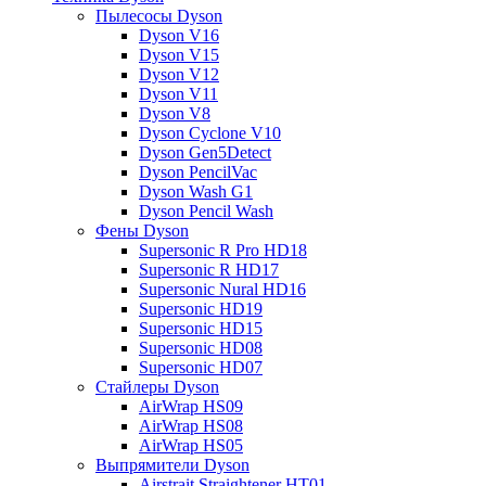
Пылесосы Dyson
Dyson V16
Dyson V15
Dyson V12
Dyson V11
Dyson V8
Dyson Cyclone V10
Dyson Gen5Detect
Dyson PencilVac
Dyson Wash G1
Dyson Pencil Wash
Фены Dyson
Supersonic R Pro HD18
Supersonic R HD17
Supersonic Nural HD16
Supersonic HD19
Supersonic HD15
Supersonic HD08
Supersonic HD07
Стайлеры Dyson
AirWrap HS09
AirWrap HS08
AirWrap HS05
Выпрямители Dyson
Airstrait Straightener HT01