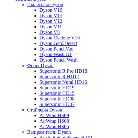
Пылесосы Dyson
Dyson V16
Dyson V15
Dyson V12
Dyson V11
Dyson V8
Dyson Cyclone V10
Dyson Gen5Detect
Dyson PencilVac
Dyson Wash G1
Dyson Pencil Wash
Фены Dyson
Supersonic R Pro HD18
Supersonic R HD17
Supersonic Nural HD16
Supersonic HD19
Supersonic HD15
Supersonic HD08
Supersonic HD07
Стайлеры Dyson
AirWrap HS09
AirWrap HS08
AirWrap HS05
Выпрямители Dyson
Airstrait Straightener HT01