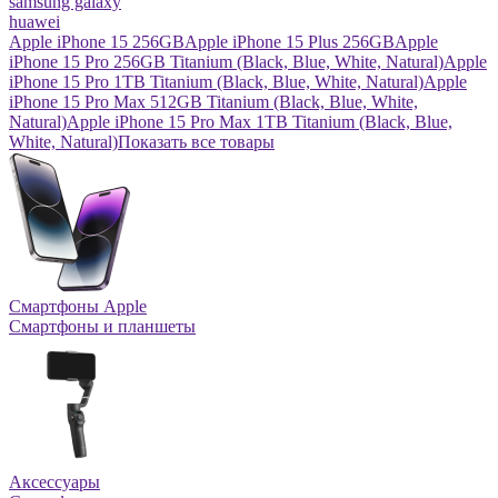
samsung galaxy
huawei
Apple iPhone 15 256GB
Apple iPhone 15 Plus 256GB
Apple
iPhone 15 Pro 256GB Titanium (Black, Blue, White, Natural)
Apple
iPhone 15 Pro 1TB Titanium (Black, Blue, White, Natural)
Apple
iPhone 15 Pro Max 512GB Titanium (Black, Blue, White,
Natural)
Apple iPhone 15 Pro Max 1TB Titanium (Black, Blue,
White, Natural)
Показать все товары
Смартфоны Apple
Смартфоны и планшеты
Аксессуары