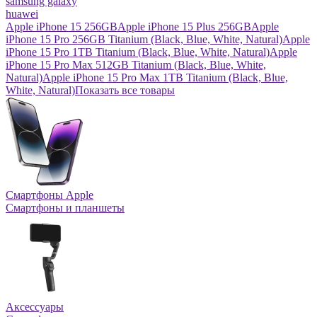
samsung galaxy
huawei
Apple iPhone 15 256GB
Apple iPhone 15 Plus 256GB
Apple
iPhone 15 Pro 256GB Titanium (Black, Blue, White, Natural)
Apple
iPhone 15 Pro 1TB Titanium (Black, Blue, White, Natural)
Apple
iPhone 15 Pro Max 512GB Titanium (Black, Blue, White,
Natural)
Apple iPhone 15 Pro Max 1TB Titanium (Black, Blue,
White, Natural)
Показать все товары
Смартфоны Apple
Смартфоны и планшеты
Аксессуары