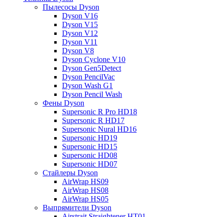
Пылесосы Dyson
Dyson V16
Dyson V15
Dyson V12
Dyson V11
Dyson V8
Dyson Cyclone V10
Dyson Gen5Detect
Dyson PencilVac
Dyson Wash G1
Dyson Pencil Wash
Фены Dyson
Supersonic R Pro HD18
Supersonic R HD17
Supersonic Nural HD16
Supersonic HD19
Supersonic HD15
Supersonic HD08
Supersonic HD07
Стайлеры Dyson
AirWrap HS09
AirWrap HS08
AirWrap HS05
Выпрямители Dyson
Airstrait Straightener HT01