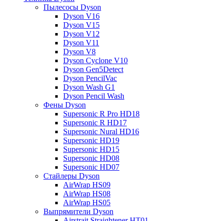
Пылесосы Dyson
Dyson V16
Dyson V15
Dyson V12
Dyson V11
Dyson V8
Dyson Cyclone V10
Dyson Gen5Detect
Dyson PencilVac
Dyson Wash G1
Dyson Pencil Wash
Фены Dyson
Supersonic R Pro HD18
Supersonic R HD17
Supersonic Nural HD16
Supersonic HD19
Supersonic HD15
Supersonic HD08
Supersonic HD07
Стайлеры Dyson
AirWrap HS09
AirWrap HS08
AirWrap HS05
Выпрямители Dyson
Airstrait Straightener HT01