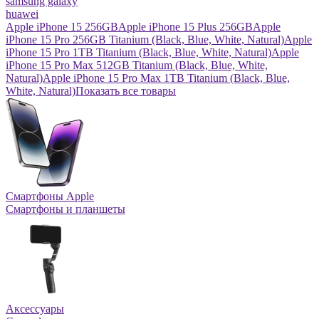
samsung galaxy
huawei
Apple iPhone 15 256GB
Apple iPhone 15 Plus 256GB
Apple
iPhone 15 Pro 256GB Titanium (Black, Blue, White, Natural)
Apple
iPhone 15 Pro 1TB Titanium (Black, Blue, White, Natural)
Apple
iPhone 15 Pro Max 512GB Titanium (Black, Blue, White,
Natural)
Apple iPhone 15 Pro Max 1TB Titanium (Black, Blue,
White, Natural)
Показать все товары
Смартфоны Apple
Смартфоны и планшеты
Аксессуары