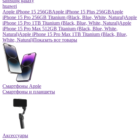
samsung galaxy
huawei
Apple iPhone 15 256GB
Apple iPhone 15 Plus 256GB
Apple
iPhone 15 Pro 256GB Titanium (Black, Blue, White, Natural)
Apple
iPhone 15 Pro 1TB Titanium (Black, Blue, White, Natural)
Apple
iPhone 15 Pro Max 512GB Titanium (Black, Blue, White,
Natural)
Apple iPhone 15 Pro Max 1TB Titanium (Black, Blue,
White, Natural)
Показать все товары
Смартфоны Apple
Смартфоны и планшеты
Аксессуары