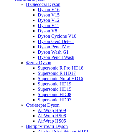
Пылесосы Dyson
Dyson V16
Dyson V15
Dyson V12
Dyson V11
Dyson V8
Dyson Cyclone V10
Dyson Gen5Detect
Dyson PencilVac
Dyson Wash G1
Dyson Pencil Wash
Фены Dyson
Supersonic R Pro HD18
Supersonic R HD17
Supersonic Nural HD16
Supersonic HD19
Supersonic HD15
Supersonic HD08
Supersonic HD07
Стайлеры Dyson
AirWrap HS09
AirWrap HS08
AirWrap HS05
Выпрямители Dyson
Airstrait Straightener HT01