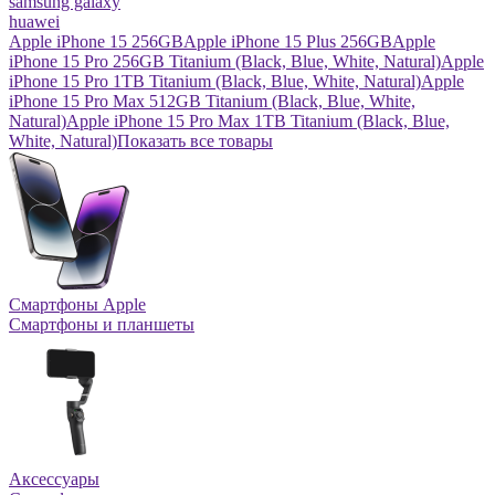
samsung galaxy
huawei
Apple iPhone 15 256GB
Apple iPhone 15 Plus 256GB
Apple
iPhone 15 Pro 256GB Titanium (Black, Blue, White, Natural)
Apple
iPhone 15 Pro 1TB Titanium (Black, Blue, White, Natural)
Apple
iPhone 15 Pro Max 512GB Titanium (Black, Blue, White,
Natural)
Apple iPhone 15 Pro Max 1TB Titanium (Black, Blue,
White, Natural)
Показать все товары
Смартфоны Apple
Смартфоны и планшеты
Аксессуары