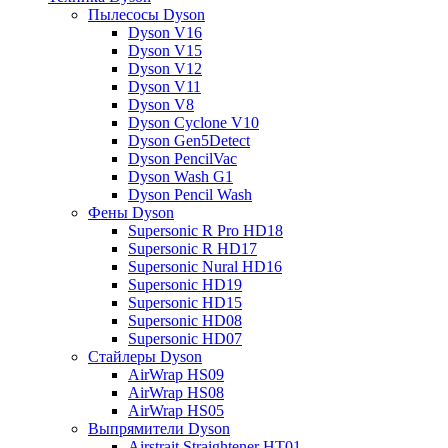
Пылесосы Dyson
Dyson V16
Dyson V15
Dyson V12
Dyson V11
Dyson V8
Dyson Cyclone V10
Dyson Gen5Detect
Dyson PencilVac
Dyson Wash G1
Dyson Pencil Wash
Фены Dyson
Supersonic R Pro HD18
Supersonic R HD17
Supersonic Nural HD16
Supersonic HD19
Supersonic HD15
Supersonic HD08
Supersonic HD07
Стайлеры Dyson
AirWrap HS09
AirWrap HS08
AirWrap HS05
Выпрямители Dyson
Airstrait Straightener HT01