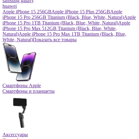
samsung galaxy
huawei
Apple iPhone 15 256GB
Apple iPhone 15 Plus 256GB
Apple
iPhone 15 Pro 256GB Titanium (Black, Blue, White, Natural)
Apple
iPhone 15 Pro 1TB Titanium (Black, Blue, White, Natural)
Apple
iPhone 15 Pro Max 512GB Titanium (Black, Blue, White,
Natural)
Apple iPhone 15 Pro Max 1TB Titanium (Black, Blue,
White, Natural)
Показать все товары
Смартфоны Apple
Смартфоны и планшеты
Аксессуары