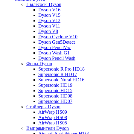
Пылесосы Dyson
Dyson V16
Dyson V15
Dyson V12
Dyson V11
Dyson V8
Dyson Cyclone V10
Dyson Gen5Detect
Dyson PencilVac
Dyson Wash G1
Dyson Pencil Wash
Фены Dyson
Supersonic R Pro HD18
Supersonic R HD17
Supersonic Nural HD16
Supersonic HD19
Supersonic HD15
Supersonic HD08
Supersonic HD07
Стайлеры Dyson
AirWrap HS09
AirWrap HS08
AirWrap HS05
Выпрямители Dyson
Airstrait Straightener HT01