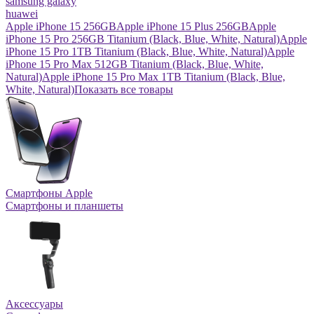
samsung galaxy
huawei
Apple iPhone 15 256GB
Apple iPhone 15 Plus 256GB
Apple
iPhone 15 Pro 256GB Titanium (Black, Blue, White, Natural)
Apple
iPhone 15 Pro 1TB Titanium (Black, Blue, White, Natural)
Apple
iPhone 15 Pro Max 512GB Titanium (Black, Blue, White,
Natural)
Apple iPhone 15 Pro Max 1TB Titanium (Black, Blue,
White, Natural)
Показать все товары
Смартфоны Apple
Смартфоны и планшеты
Аксессуары