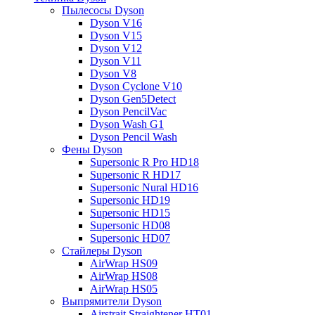
Пылесосы Dyson
Dyson V16
Dyson V15
Dyson V12
Dyson V11
Dyson V8
Dyson Cyclone V10
Dyson Gen5Detect
Dyson PencilVac
Dyson Wash G1
Dyson Pencil Wash
Фены Dyson
Supersonic R Pro HD18
Supersonic R HD17
Supersonic Nural HD16
Supersonic HD19
Supersonic HD15
Supersonic HD08
Supersonic HD07
Стайлеры Dyson
AirWrap HS09
AirWrap HS08
AirWrap HS05
Выпрямители Dyson
Airstrait Straightener HT01