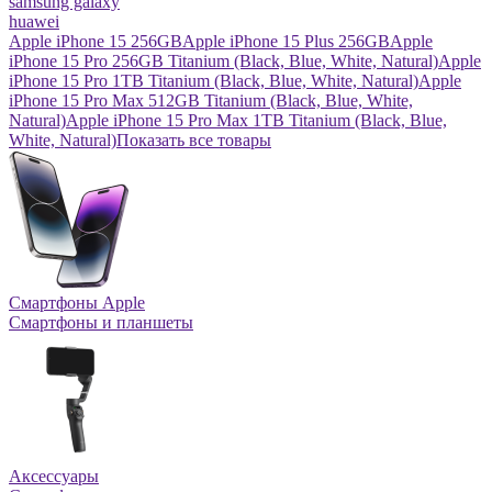
samsung galaxy
huawei
Apple iPhone 15 256GB
Apple iPhone 15 Plus 256GB
Apple
iPhone 15 Pro 256GB Titanium (Black, Blue, White, Natural)
Apple
iPhone 15 Pro 1TB Titanium (Black, Blue, White, Natural)
Apple
iPhone 15 Pro Max 512GB Titanium (Black, Blue, White,
Natural)
Apple iPhone 15 Pro Max 1TB Titanium (Black, Blue,
White, Natural)
Показать все товары
Смартфоны Apple
Смартфоны и планшеты
Аксессуары