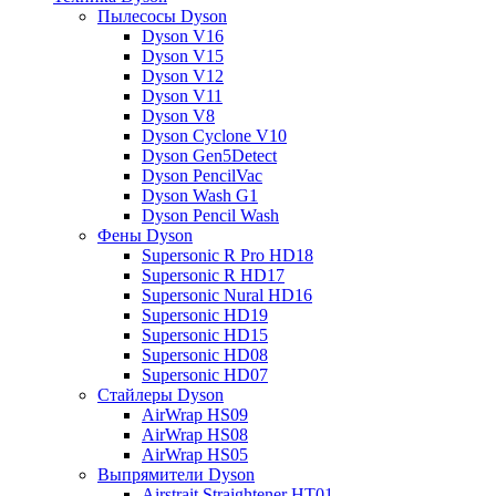
Пылесосы Dyson
Dyson V16
Dyson V15
Dyson V12
Dyson V11
Dyson V8
Dyson Cyclone V10
Dyson Gen5Detect
Dyson PencilVac
Dyson Wash G1
Dyson Pencil Wash
Фены Dyson
Supersonic R Pro HD18
Supersonic R HD17
Supersonic Nural HD16
Supersonic HD19
Supersonic HD15
Supersonic HD08
Supersonic HD07
Стайлеры Dyson
AirWrap HS09
AirWrap HS08
AirWrap HS05
Выпрямители Dyson
Airstrait Straightener HT01